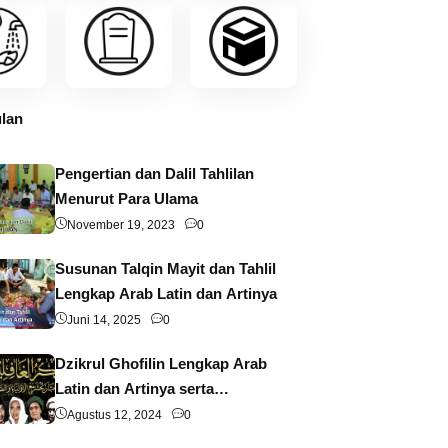
lan
Pengertian dan Dalil Tahlilan
Menurut Para Ulama
November 19, 2023
0
Susunan Talqin Mayit dan Tahlil
Lengkap Arab Latin dan Artinya
Juni 14, 2025
0
Dzikrul Ghofilin Lengkap Arab
Latin dan Artinya serta
Pengertian dan Keutamaannya
Agustus 12, 2024
0