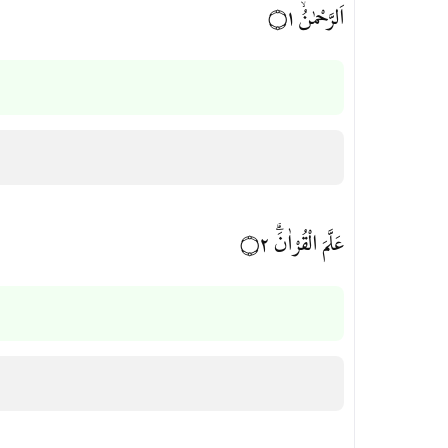
اَلرَّحْمٰنُۙ ۝١
عَلَّمَ الْقُرْاٰنَۗ ۝٢