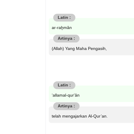
ar-raḫmân
(Allah) Yang Maha Pengasih,
‘allamal-qur'ân
telah mengajarkan Al-Qur’an.