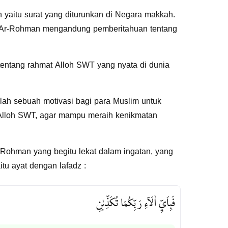
 yaitu surat yang diturunkan di Negara makkah.
urat Ar-Rohman mengandung pemberitahuan tentang
tentang rahmat Alloh SWT yang nyata di dunia
lah sebuah motivasi bagi para Muslim untuk
Alloh SWT, agar mampu meraih kenikmatan
-Rohman yang begitu lekat dalam ingatan, yang
itu ayat dengan lafadz :
فَبِاَيِّ اٰلَاۤءِ رَبِّكُمَا تُكَذِّبٰنِ