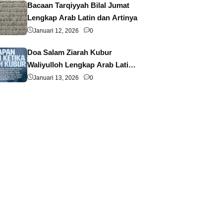
Bacaan Tarqiyyah Bilal Jumat
Lengkap Arab Latin dan Artinya
Januari 12, 2026
0
Doa Salam Ziarah Kubur
Waliyulloh Lengkap Arab Latin
dan Artinya
Januari 13, 2026
0