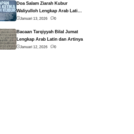
Doa Salam Ziarah Kubur
Waliyulloh Lengkap Arab Latin
dan Artinya
Januari 13, 2026
0
Bacaan Tarqiyyah Bilal Jumat
Lengkap Arab Latin dan Artinya
Januari 12, 2026
0