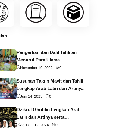
lan
Pengertian dan Dalil Tahlilan
Menurut Para Ulama
November 19, 2023
0
Susunan Talqin Mayit dan Tahlil
Lengkap Arab Latin dan Artinya
Juni 14, 2025
0
Dzikrul Ghofilin Lengkap Arab
Latin dan Artinya serta
Pengertian dan Keutamaannya
Agustus 12, 2024
0