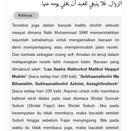
الزوال. فلا ينبغي للعبد أن يخلي يومه عنها.
Tersebut juga dalam banyak hadits shohih sebuah
riwayat dimana Nabi Muhammad SAW memerintahkan
sejumlah sahabatnya untuk mengamalkan bacaan ini
demi memperlapang atau mempermudah jalan rezeki.
Dan berkata sebagian orang arif; Amalan ini teruji dalam
melapangkan rezeki lahir maupun batin. Bacaan yang
dimaksud ialah: “
Laa Ilaaha Illalloohul Malikul Haqqul
Mubiin
” (baca setiap hari 100 kali). “
Subhaanalloohi Wa
Bihamdihi, Subhaanalloohil Azhiim, Astaghfirullooh
”
(baca setiap hari 100 kali). Anjuran untuk rutin membaca
kalimat wirid diatas yaitu saat diantara Sholat Sunnah
Subuh (Sholat Fajar) dan Sholat Subuh. Jika pada
kesempatan itu tidak membaca, maka bacalah setelah
Subuh hingga sebelum Fajar menyingsing. Bila pada
waktu itu tidak membaca juga, maka bacalah setelah