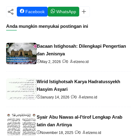
Facebook
WhatsApp
Anda mungkin menyukai postingan ini
Bacaan Istighosah: Dilengkapi Pengertian
dan Jenisnya
May 2, 2026
0
elzeno.id
Wirid Istighotsah Karya Hadratussyekh
Hasyim Asyari
January 14, 2026
0
elzeno.id
Syair Abu Nawas al-I'tirof Lengkap Arab
latin dan Artinya
November 18, 2025
0
elzeno.id