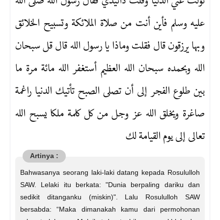
تولت عني الدنيا وقلت ذاتيدي فقال رسول الله صلى الله
عليه وسلم فأين أنت من صلاة الملائكة وتسبيح الخلائق
وبها يرزقون قال فقلت وماذا يا رسول الله قال قل سبحان
الله وبحمده سبحان الله العظيم أستغفر الله مائة مرة ما
بين طلوع الفجر إلى أن تصلى الصبح تأتيك الدنيا راغمة
صاغرة ويخلق الله عز وجل من كل كلمة ملكا يسبح الله
تعالى إلى يوم القيامة لك
Bahwasanya seorang laki-laki datang kepada Rosululloh
SAW. Lelaki itu berkata: "Dunia berpaling dariku dan
sedikit ditanganku (miskin)". Lalu Rosululloh SAW
bersabda: “Maka dimanakah kamu dari permohonan