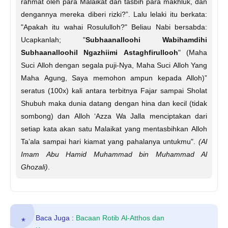
rahmat oleh para Malaikat dan tasbih para makhluk, dan
dengannya mereka diberi rizki?”. Lalu lelaki itu berkata:
"Apakah itu wahai Rosululloh?" Beliau Nabi bersabda:
Ucapkanlah; "
Subhaanalloohi Wabihamdihi
Subhaanalloohil Ngazhiimi Astaghfirullooh
" (Maha
Suci Alloh dengan segala puji-Nya, Maha Suci Alloh Yang
Maha Agung, Saya memohon ampun kepada Alloh)”
seratus (100x) kali antara terbitnya Fajar sampai Sholat
Shubuh maka dunia datang dengan hina dan kecil (tidak
sombong) dan Alloh ‘Azza Wa Jalla menciptakan dari
setiap kata akan satu Malaikat yang mentasbihkan Alloh
Ta’ala sampai hari kiamat yang pahalanya untukmu".
(Al
Imam Abu Hamid Muhammad bin Muhammad Al
Ghozali)
.
Baca Juga :
Bacaan Rotib Al-Atthos dan