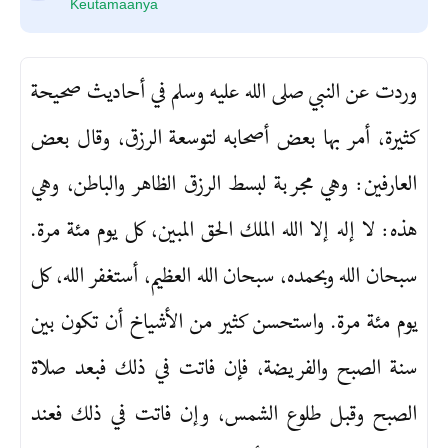
Keutamaanya
وردت عن النبي صلى الله عليه وسلم في أحاديث صحيحة
كثيرة، أمر بها بعض أصحابه لتوسعة الرزق، وقال بعض
العارفين: وهي مجربة لبسط الرزق الظاهر والباطن، وهي
هذه: لا إله إلا الله الملك الحق المبين، كل يوم مئة مرة.
سبحان الله وبحمده، سبحان الله العظيم، أستغفر الله، كل
يوم مئة مرة. واستحسن كثير من الأشياخ أن تكون بين
سنة الصبح والفريضة، فإن فاتت في ذلك فبعد صلاة
الصبح وقبل طلوع الشمس، وإن فاتت في ذلك فعند