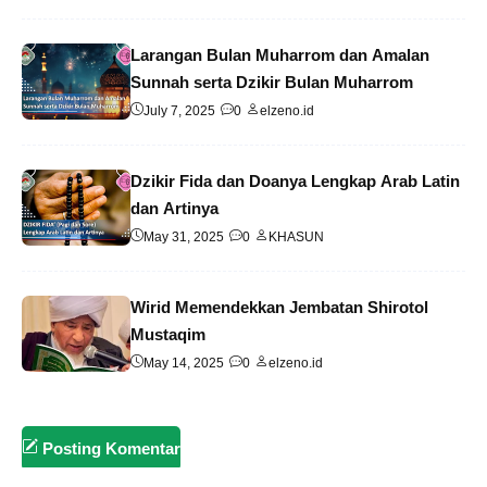
Larangan Bulan Muharrom dan Amalan
Sunnah serta Dzikir Bulan Muharrom
July 7, 2025
0
elzeno.id
Dzikir Fida dan Doanya Lengkap Arab Latin
dan Artinya
May 31, 2025
0
KHASUN
Wirid Memendekkan Jembatan Shirotol
Mustaqim
May 14, 2025
0
elzeno.id
Posting Komentar