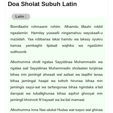
Doa Sholat Subuh Latin
Bismillaahir rohmaanir rohiim. Alhamdu lillaahi robbil
ngaalamiin. Hamday yuwaafii ningamahuu wayukaafi-u
maziidah. Yaa robbanaa lakal hamdu wa lakasy syukru
kamaa yambaghii lijalaali wajhika wa ngadziimi
sulthoonik.
Alloohumma sholli ngalaa Sayyidinaa Muhammadin wa
ngalaa aali Sayyidinaa Muhammadin sholaatan tunjiinaa
bihaa min jamiingil ahwaali wal aafaat wa taqdhii lanaa
bihaa jamiingal haajat wa tuthoh hirunaa bihaa min
jamiingis sayyi-aat wa tarfangunaa bihaa ngindaka a'lad
darojaat wa tuballighunaa bihaa aqshol ghooyat min
jamiingil khoirooti fil hayaati wa ba'dal mamaat.
Alloohumma Inna Nas-alukal Hudaa wat tuqoo wal ghinaa