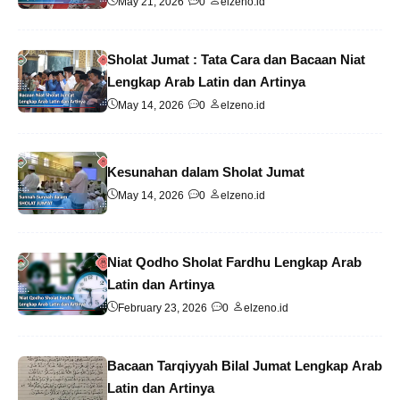
May 21, 2026
0
elzeno.id
Sholat Jumat : Tata Cara dan Bacaan Niat
Lengkap Arab Latin dan Artinya
May 14, 2026
0
elzeno.id
Kesunahan dalam Sholat Jumat
May 14, 2026
0
elzeno.id
Niat Qodho Sholat Fardhu Lengkap Arab
Latin dan Artinya
February 23, 2026
0
elzeno.id
Bacaan Tarqiyyah Bilal Jumat Lengkap Arab
Latin dan Artinya