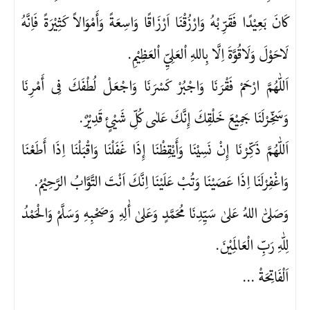
كَانَ بَعِيْدًا فَقَرِّبْهُ وَارْزُقْنَا اَرْزَاقًا وَاسِعَةً وَأَمْوَالاً كَثِيْرَةً فَاِنَّهُ
لَاحَوْلَ وَلَاقُوَّةَ اِلَّا بِاللهِ اْلعَلِيِّ اْلعَظِيْمِ.
اَللّٰهُمَّ ارْحَمْ فَقْرَنَا وَاجْبُرْ كَسْرَنَا وَاجْعَلْ لُطْفَكَ فِى أَمْرِنَا
وَسَخِّرْلَنَا جَمِيْعَ خَلْقِكَ إِنَّكَ عَلٰىى كُلِّ شَيْئٍ قَدِيْرٌ.
اَللّٰهُمَّ ذَكِّرْنَا إِنْ نَسِيْنَا وَأَيْقِظْنَا إِذَا غَفَلْنَا وَاقْبَلْنَا اِذَا أَطَعْنَا
وَاغْفِرْلَنَا اِذَا عَصَيْنَا وَتُبْ عَلَيْنَا اِنَّكَ اَنْتَ التَّوَّابُ الرَّحِيْمُ.
وَصَلىّٰ اللهُ عَلىٰ سَيِّدِنَا مُحَمَّدٍ وَعَلىٰ أٰلِهِ وَصَحْبِهِ وَسَلَّمْ وَالْحَمْدُ
لِلّٰهِ رَبِّ الْعَالَمِيْنَ.
اَلْفَاتِحَةْ ...