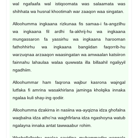
wal ngafaafa wal istiqoomata was salaamata was
shihhata wa husnal khootimah war zaaqon waa singatan.
Alloohumma ingkaana rizkunaa fis samaa-i fa-angzilhu
wa ingkaana fil ardhi fa-akhrij-hu wa ingkaana
mungassaron fa yassirhu wa ingkaana harooman
fathohhirhu wa ingkaana bangiidan faqorrib-hu
warzuqnaa arzaaqon waasingatan wa amwaalan katsiiron
fainnahu lahaulaa walaa quwwata illa billaahil ngaliyyil
ngadhiim.
Alloohummar ham faqrona wajbur kasrona wajngal
lutfaka fi amrina wasakhirlana jaminga kholqika innaka
ngalaa kuli shay-ing qodiir.
Alloohumma dzakirna in nasiina wa-ayqizna idza ghofalna
waqbalna idza atho'na waghfirlana idza ngashoyna watub
ngalayna innaka antat tawwaabur rohim.
Washollalloohu ngalaa sayidina muhammadiw wangala