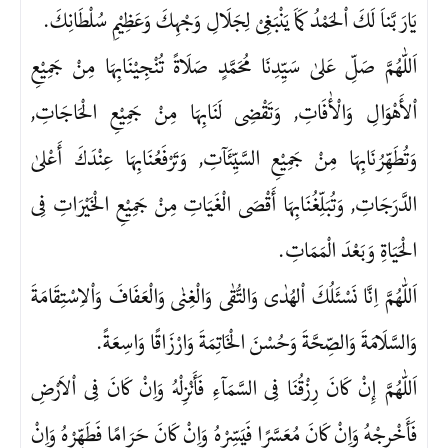
يَارَبَّناَ لَكَ اْلحَمْدُ كَماَ يَنْبَغِىْ لِجَلَالِ وَجْهِكَ وَعَظِيْمِ سُلْطَانِكَ.
اَللّٰهُمَّ صَلِّ عَلىٰ سَيِّدِنَا مُحَمَّدٍ صَلَاةً تُنْجِيْنَابِهَا مِنْ جَمِيْعِ
اْلأَهْوَالِ وَالْأٰفَاتِ, وَتَقْضِى لَنَابِهَا مِنْ جَمِيْعِ الْحَاجَاتِ,
وَتُطَهِّرُنَابِهَا مِنْ جَمِيْعِ السَّيِّئَآتِ, وَتَرْفَعُنَابِهَا عِنْدَكَ أَعْلىٰ
الدَّرَجَاتِ, وَتُبَلِّغُنَابِهَا أَقْصَى الْغَيَاتِ مِنْ جَمِيْعِ الْخَيْرَاتِ فِى
الْحَيَاةِ وَبَعْدَ الْمَمَاتِ.
اَللّٰهُمَّ اِنَّا نَسْئَلُكَ اْلهُدٰى وَالتُّقٰى وَالْغِنٰى وَالْعَفَافَ وَاْلاِسْتِقَامَةَ
وَالسَّلَامَةَ وَالصِّحَّةَ وَحُسْنَ الْخَاتِمَةَ وَارْزَاقًا وَاسِعَةً.
اَللّٰهُمَّ إِنْ كَانَ رِزْقُنَا فِى السَّمَآءِ فَأَنْزِلْهُ وَاِنْ كَانَ فِى اْلاَرْضِ
فَأَخْرِجْهُ وَاِنْ كَانَ مُعَسَّرًا فَيَسِّرْهُ وَاِنْ كَانَ حَرَامًا فَطَهِّرْهُ وَاِنْ