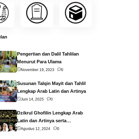
lan
Pengertian dan Dalil Tahlilan
Menurut Para Ulama
November 19, 2023
0
Susunan Talqin Mayit dan Tahlil
Lengkap Arab Latin dan Artinya
Juni 14, 2025
0
Dzikrul Ghofilin Lengkap Arab
Latin dan Artinya serta
Pengertian dan Keutamaannya
Agustus 12, 2024
0