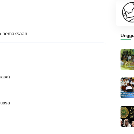
n pemaksaan.
Unggu
uasa)
Puasa