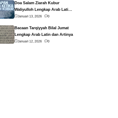
Doa Salam Ziarah Kubur
Waliyulloh Lengkap Arab Latin
dan Artinya
Januari 13, 2026
0
Bacaan Tarqiyyah Bilal Jumat
Lengkap Arab Latin dan Artinya
Januari 12, 2026
0