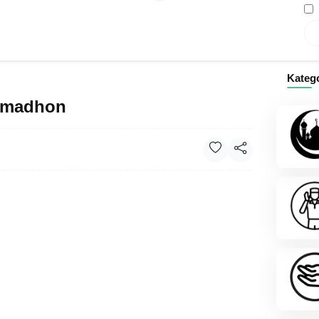
Kateg
omadhon