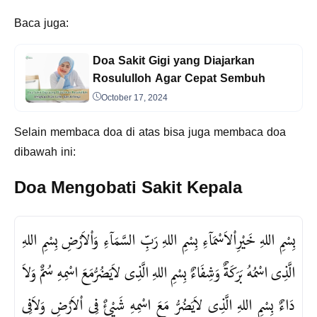
Baca juga:
Doa Sakit Gigi yang Diajarkan
Rosululloh Agar Cepat Sembuh
October 17, 2024
Selain membaca doa di atas bisa juga membaca doa
dibawah ini:
Doa Mengobati Sakit Kepala
بِسْمِ اللهِ خَيْرِاْلاَسْمَآءِ بِسْمِ اللهِ رَبِّ السَّمَآءِ وَاْلاَرْضِ بِسْمِ اللهِ
الَّذِى اسْمُهُ بَرَكَةٌ وَشِفَاءٌ بِسْمِ اللهِ الَّذِى لاَيَضُرُّمَعَ اسْمِهِ سُمٌّ وَلاَ
دَاءٌ بِسْمِ اللهِ الَّذِى لاَيَضُرُّ مَعَ اسْمِهِ شَيْئٌ فِى اْلاَرْضِ وَلاَفِى