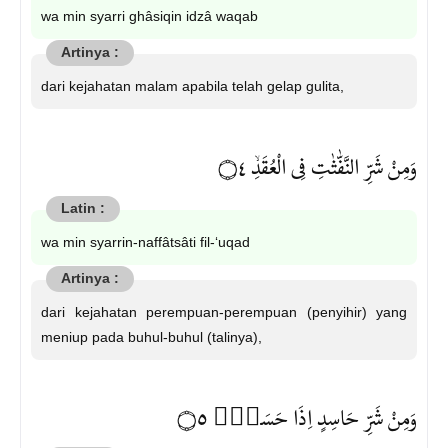
wa min syarri ghâsiqin idzâ waqab
dari kejahatan malam apabila telah gelap gulita,
وَمِنْ شَرِّ النَّفّٰثٰتِ فِى الْعُقَدِۙ ۝٤
wa min syarrin-naffâtsâti fil-‘uqad
dari kejahatan perempuan-perempuan (penyihir) yang
meniup pada buhul-buhul (talinya),
وَمِنْ شَرِّ حَاسِدٍ اِذَا حَسَدَࣖ ۝٥