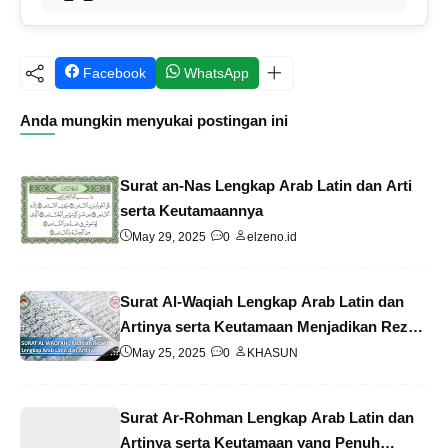
Facebook
WhatsApp
Anda mungkin menyukai postingan ini
Surat an-Nas Lengkap Arab Latin dan Arti
serta Keutamaannya
May 29, 2025
0
elzeno.id
Surat Al-Waqiah Lengkap Arab Latin dan
Artinya serta Keutamaan Menjadikan Rezeki
Berlimpah
May 25, 2025
0
KHASUN
Surat Ar-Rohman Lengkap Arab Latin dan
Artinya serta Keutamaan yang Penuh