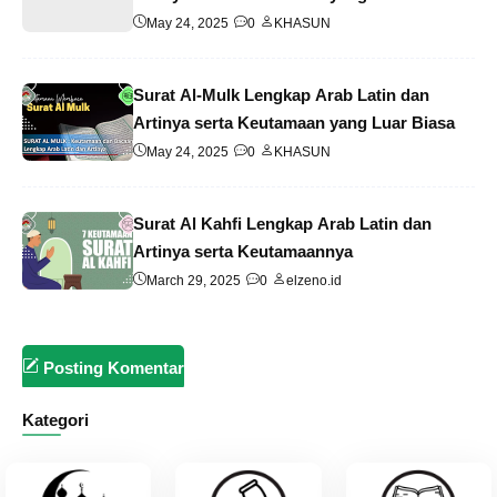
Nikmat
May 24, 2025
0
KHASUN
Surat Al-Mulk Lengkap Arab Latin dan
Artinya serta Keutamaan yang Luar Biasa
May 24, 2025
0
KHASUN
Surat Al Kahfi Lengkap Arab Latin dan
Artinya serta Keutamaannya
March 29, 2025
0
elzeno.id
Posting Komentar
Kategori