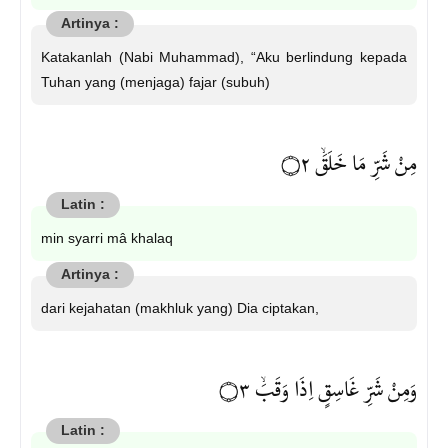
Katakanlah (Nabi Muhammad), “Aku berlindung kepada
Tuhan yang (menjaga) fajar (subuh)
مِنْ شَرِّ مَا خَلَقَۙ ۝٢
min syarri mâ khalaq
dari kejahatan (makhluk yang) Dia ciptakan,
وَمِنْ شَرِّ غَاسِقٍ اِذَا وَقَبَۙ ۝٣