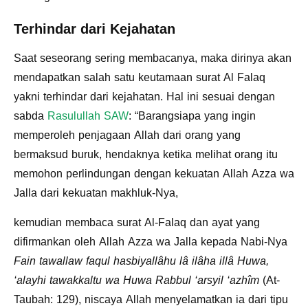
Terhindar dari Kejahatan
Saat seseorang sering membacanya, maka dirinya akan
mendapatkan salah satu keutamaan surat Al Falaq
yakni terhindar dari kejahatan. Hal ini sesuai dengan
sabda
Rasulullah SAW
: “Barangsiapa yang ingin
memperoleh penjagaan Allah dari orang yang
bermaksud buruk, hendaknya ketika melihat orang itu
memohon perlindungan dengan kekuatan Allah Azza wa
Jalla dari kekuatan makhluk-Nya,
kemudian membaca surat Al-Falaq dan ayat yang
difirmankan oleh Allah Azza wa Jalla kepada Nabi-Nya
Fain tawallaw faqul hasbiyallâhu lâ ilâha illâ Huwa,
‘alayhi tawakkaltu wa Huwa Rabbul ‘arsyil ‘azhîm
(At-
Taubah: 129), niscaya Allah menyelamatkan ia dari tipu