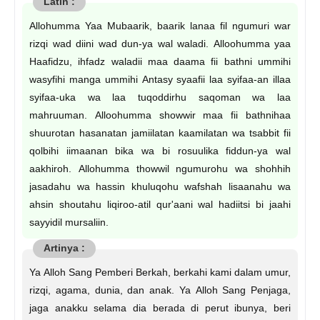
Allohumma Yaa Mubaarik, baarik lanaa fil ngumuri war
rizqi wad diini wad dun-ya wal waladi. Alloohumma yaa
Haafidzu, ihfadz waladii maa daama fii bathni ummihi
wasyfihi manga ummihi Antasy syaafii laa syifaa-an illaa
syifaa-uka wa laa tuqoddirhu saqoman wa laa
mahruuman. Alloohumma showwir maa fii bathnihaa
shuurotan hasanatan jamiilatan kaamilatan wa tsabbit fii
qolbihi iimaanan bika wa bi rosuulika fiddun-ya wal
aakhiroh. Allohumma thowwil ngumurohu wa shohhih
jasadahu wa hassin khuluqohu wafshah lisaanahu wa
ahsin shoutahu liqiroo-atil qur'aani wal hadiitsi bi jaahi
sayyidil mursaliin.
Ya Alloh Sang Pemberi Berkah, berkahi kami dalam umur,
rizqi, agama, dunia, dan anak. Ya Alloh Sang Penjaga,
jaga anakku selama dia berada di perut ibunya, beri