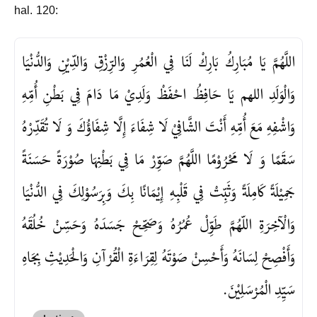
hal. 120:
اللَّهُمَّ يَا مُبَارِكُ بَارِكْ لَنَا فِي الْعُمُرِ وَالرِّزْقِ وَالدِّيْنِ وَالدُّنْيَا
وَالْوَلَدِ اللهم يَا حَافِظُ احْفَظْ وَلَدِيْ مَا دَامَ فِي بَطْنِ أُمِّهِ
وَاشْفِهِ مَعَ أُمِّهِ أَنْتَ الشَّافِيْ لَا شِفَاءَ إِلَّا شِفَاؤُكَ وَ لَا تُقَدِّرْهُ
سَقَمًا وَ لَا مَحْرُوْمًا اللَّهُمَّ صَوِّرْ مَا فِي بَطْنِهَا صُوْرَةً حَسَنَةً
جَمِيْلَةً كَامِلَةً وَثَبِّتْ فِي قَلْبِهِ إِيْمَانًا بِكَ وَبِرَسُوْلِكَ فِي الدُّنْيَا
وَالْآخِرَةِ اللّهُمَّ طَوِّلْ عُمُرُهُ وَصَحِّحْ جَسَدَهُ وَحَسِّنْ خُلُقَهُ
وَأَفْصِحْ لِسَانَهُ وَأَحْسِنْ صَوْتَهُ لِقِرَاءَةِ الْقُرْآنِ وَالْحَدِيْثِ بِجَاهِ
سَيِّدِ الْمُرْسَلِيْنَ.