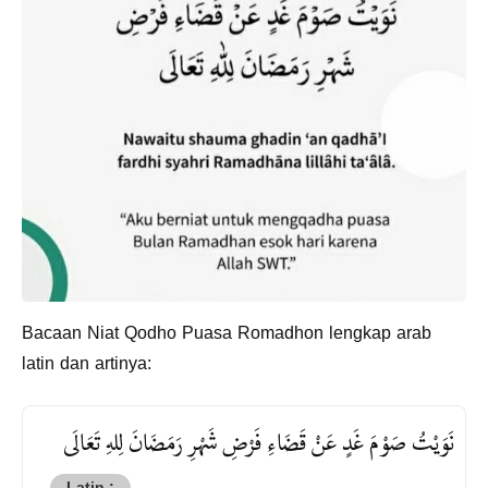
Bacaan Niat Qodho Puasa Romadhon lengkap arab
latin dan artinya:
نَوَيْتُ صَوْمَ غَدٍ عَنْ قَضَاءِ فَرْضِ شَهْرِ رَمَضَانَ لِلهِ تَعَالَى