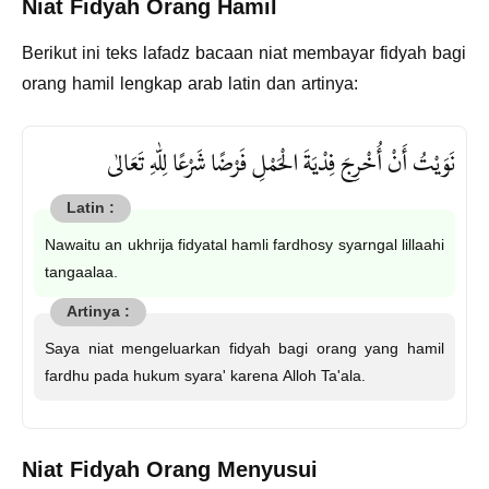
Niat Fidyah Orang Hamil
Berikut ini teks lafadz bacaan niat membayar fidyah bagi
orang hamil lengkap arab latin dan artinya:
نَوَيْتُ أَنْ أُخْرِجَ فِدْيَةَ الْحَمْلِ فَرْضًا شَرْعًا لِلّٰهِ تَعَالٰى
Nawaitu an ukhrija fidyatal hamli fardhosy syarngal lillaahi
tangaalaa.
Saya niat mengeluarkan fidyah bagi orang yang hamil
fardhu pada hukum syara' karena Alloh Ta'ala.
Niat Fidyah Orang Menyusui