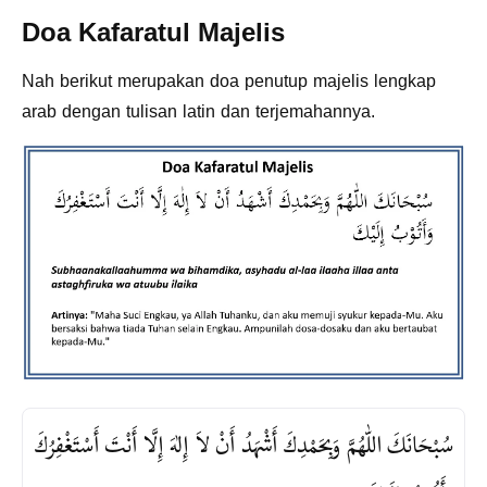
Doa Kafaratul Majelis
Nah berikut merupakan doa penutup majelis lengkap
arab dengan tulisan latin dan terjemahannya.
سُبْحَانَكَ اللّٰهُمَّ وَبِحَمْدِكَ أَشْهَدُ أَنْ لاَ إِلٰهَ إِلَّا أَنْتَ أَسْتَغْفِرُكَ