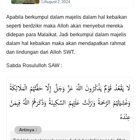
August 2, 2024
Apabila berkumpul dalam majelis dalam hal kebaikan
seperti berdzikir maka Alloh akan menyebut mereka
didepan para Malaikat. Jadi berkumpul dalam majelis
dalam hal kebaikan maka akan mendapatkan rahmat
dan lindungan dari Alloh SWT.
Sabda Rosululloh SAW :
لَا يَقْعُدُ قَوْمٌ يَذْكُرُونَ اللَّهَ عَزَّ وَجَلَّ إِلَّا حَفَّتْهُمُ الْمَلَائِكَةُ
وَغَشِيَتْهُمُ الرَّحْمَةُ وَنَزَلَتْ عَلَيْهِمُ السَّكِينَةُ وَذَكَرَهُمُ اللَّهُ فِيمَنْ
عِنْدَهُ