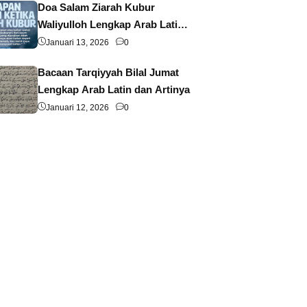
Doa Salam Ziarah Kubur
Waliyulloh Lengkap Arab Latin
dan Artinya
Januari 13, 2026
0
Bacaan Tarqiyyah Bilal Jumat
Lengkap Arab Latin dan Artinya
Januari 12, 2026
0