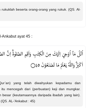
n rukuklah beserta orang-orang yang rukuk. (QS. Al-
l-Ankabut ayat 45 :
اُتْلُ مَآ اُوْحِيَ اِلَيْكَ مِنَ الْكِتٰبِ وَاَقِمِ الصَّلٰوةَۗ اِنَّ الصَّلٰ
اَكْبَرُۗ وَاللّٰهُ يَعْلَمُ مَا تَصْنَعُوْنَ ۝٤٥
Qur’an) yang telah diwahyukan kepadamu dan
 itu mencegah dari (perbuatan) keji dan mungkar.
ih besar (keutamaannya daripada ibadah yang lain).
(QS. AL-'Ankabut : 45)