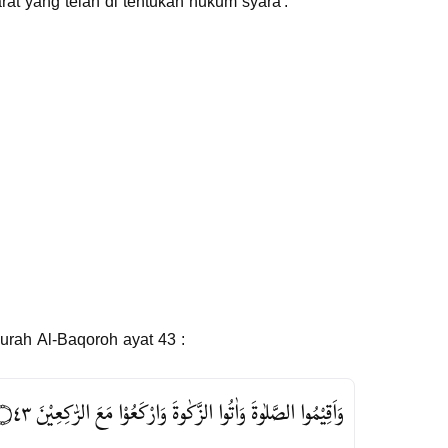
at yang telah di tentukan hukum syara'.
urah Al-Baqoroh ayat 43 :
وَاَقِيْمُوا الصَّلٰوةَ وَاٰتُوا الزَّكٰوةَ وَارْكَعُوْا مَعَ الرّٰكِعِيْنَ ۝٤٣