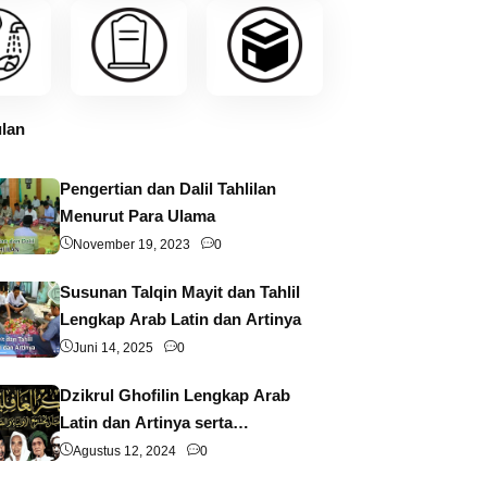
lan
Pengertian dan Dalil Tahlilan
Menurut Para Ulama
November 19, 2023
0
Susunan Talqin Mayit dan Tahlil
Lengkap Arab Latin dan Artinya
Juni 14, 2025
0
Dzikrul Ghofilin Lengkap Arab
Latin dan Artinya serta
Pengertian dan Keutamaannya
Agustus 12, 2024
0