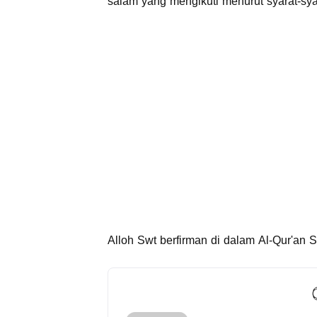
salam yang mengikuti menurut syarat-syar
Alloh Swt berfirman di dalam Al-Qur'an S