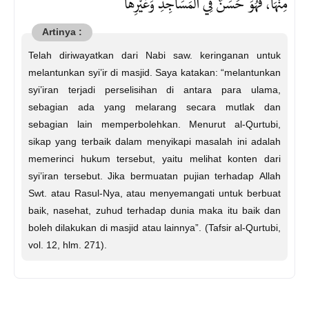
مِنْهَا، فَهُوَ حَسَنٌ فِي الْمَسَاجِدِ وَغَيْرِهَا
Telah diriwayatkan dari Nabi saw. keringanan untuk
melantunkan syi’ir di masjid. Saya katakan: “melantunkan
syi’iran terjadi perselisihan di antara para ulama,
sebagian ada yang melarang secara mutlak dan
sebagian lain memperbolehkan. Menurut al-Qurtubi,
sikap yang terbaik dalam menyikapi masalah ini adalah
memerinci hukum tersebut, yaitu melihat konten dari
syi’iran tersebut. Jika bermuatan pujian terhadap Allah
Swt. atau Rasul-Nya, atau menyemangati untuk berbuat
baik, nasehat, zuhud terhadap dunia maka itu baik dan
boleh dilakukan di masjid atau lainnya”. (Tafsir al-Qurtubi,
vol. 12, hlm. 271).