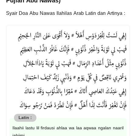
Pujian Abu Nawas)
Syair Doa Abu Nawas Ilahilas Arab Latin dan Artinya :
إِلهِي لَسْتُ لِلْفِرْدَوْسِ أَهْلاً # وَلاَ أَقْوَى عَلىَ النَّارِ الجَحِيْمِ
فَهَبْ ليِ تَوْبَةً وَاغْفِرْ ذُنُوْبيِ # فَإِنَّكَ غَافْرُ الذَّنْبِ العَظِيْمِ
ذُنُوْبيِ مِثْلُ أَعْدَادِ الرِّمَالِ # فَهَبْ ليِ تَوْبَةً يَاذاَالجَلاَلِ
وَعُمْرِي نَاقِصٌ فيِ كُلِّ يَوْمٍ # وَذَنْبيِ زَئِدٌ كَيْفَ احْتِمَالِ
إِلهِي عَبْدُكَ العَاصِي أَتَاكَ # مُقِرًّا بِالذُّنُوْبِ وَقَدْ دَعَاكَ
فَإِنْ تَغْفِرْ فَأَنْتَ لِذَا أَهْلٌ # فَإِنْ تَطْرُدْ فَمَنْ نَرْجُو سِوَاكَ
Ilaahii lastu lil firdausi ahlaa wa laa aqwaa ngalan naaril
jahiimi.