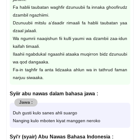
Fa hablii taubatan waghfir dzunuubii fa innaka ghoofirudz
dzambil ngazhiimi.
Dzunuubii mitslu a’daadir rimaali fa hablii taubatan yaa
dzaal jalaali.
Wa ngumrii naaqishun fii kulli yaumi wa dzambii zaa-idun
kaifah timaali.
Ilaahii ngabdukal ngaashii ataaka muqirron bidz dzunuubi
wa qod dangaaka.
Fa-in taghfir fa anta lidzaaka ahlun wa in tathrud faman
narjuu siwaaka.
Syiir abu nawas dalam bahasa jawa :
Duh gusti kulo sanes ahli suargo
Nanging kulo mboten kiyat manggen neroko
Syi'r (syair) Abu Nawas Bahasa Indonesia :