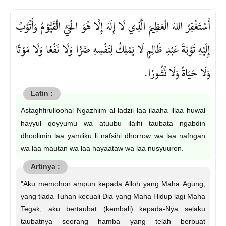
أَسْتَغْفِرُ اللهَ الْعَظِيمَ الَّذِي لَا إِلَهَ إِلَّا هُوَ الْحَيُّ الْقَيُّوْمُ وَأَتُوْبُ
إِلَيْهِ تَوْبَةَ عَبْدِ ظَالِمٍ لَا يَمْلِكُ لِنَفْسِهِ ضَرًّا وَلَا نَفْعًا وَلَا مَوْتًا
وَلَا حَيَاةً وَلَا نُشُورًا.
Astaghfirulloohal Ngazhiim al-ladzii laa ilaaha illaa huwal
hayyul qoyyumu wa atuubu ilaihi taubata ngabdin
dhoolimin laa yamliku li nafsihi dhorrow wa laa nafngan
wa laa mautan wa laa hayaataw wa laa nusyuuron.
"Aku memohon ampun kepada Alloh yang Maha Agung,
yang tiada Tuhan kecuali Dia yang Maha Hidup lagi Maha
Tegak, aku bertaubat (kembali) kepada-Nya selaku
taubatnya seorang hamba yang telah berbuat