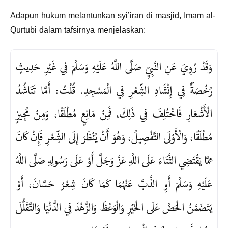
Adapun hukum melantunkan syi’iran di masjid, Imam al-
Qurtubi dalam tafsirnya menjelaskan:
وَقَدْ رُوِيَ عَنِ النَّبِيِّ صَلَّى اللَّهُ عَلَيْهِ وَسَلَّمَ فِي غَيْرِ حَدِيثٍ
رُخْصَةٌ فِي إِنْشَادِ الشِّعْرِ فِي الْمَسْجِدِ. قُلْتُ: أَمَّا تَنَاشُدُ
الْأَشْعَارِ فَاخْتُلِفَ فِي ذَلِكَ، فَمِنْ مَانِعٍ مُطْلَقًا، وَمِنْ مُجِيزٍ
مُطْلَقًا، وَالْأَوْلَى التَّفْصِيلُ، وَهُوَ أَنْ يُنْظَرَ إِلَى الشِّعْرِ فَإِنْ كَانَ
مِمَّا يَقْتَضِي الثَّنَاءَ عَلَى اللَّهِ عَزَّ وَجَلَّ أَوْ عَلَى رَسُولِهِ صَلَّى اللَّهُ
عَلَيْهِ وَسَلَّمَ أَوِ الذَّبَّ عَنْهُمَا كَمَا كَانَ شِعْرُ حَسَّانَ، أَوْ
يَتَضَمَّنُ الْحَضَّ عَلَى الْخَيْرِ وَالْوَعْظَ وَالزُّهْدَ فِي الدُّنْيَا وَالتَّقَلُّلَ