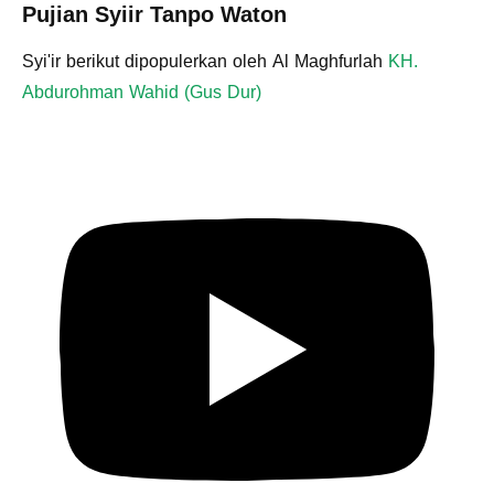
Pujian Syiir Tanpo Waton
Syi'ir berikut dipopulerkan oleh Al Maghfurlah
KH.
Abdurohman Wahid (Gus Dur)