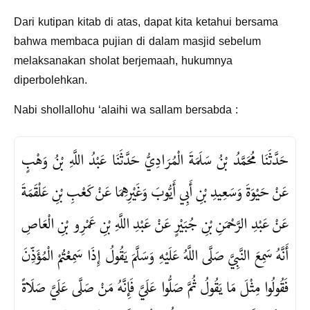
Dari kutipan kitab di atas, dapat kita ketahui bersama
bahwa membaca pujian di dalam masjid sebelum
melaksanakan sholat berjemaah, hukumnya
diperbolehkan.
Nabi shollallohu ‘alaihi wa sallam bersabda :
حَدَّثَنَا مُحَمَّدُ بْنُ سَلَمَةَ الْمُرَادِيُّ حَدَّثَنَا عَبْدُ اللَّهِ بْنُ وَهْبٍ
عَنْ حَيْوَةَ وَسَعِيدِ بْنِ أَبِي أَيُّوبَ وَغَيْرِهِمَا عَنْ كَعْبِ بْنِ عَلْقَمَةَ
عَنْ عَبْدِ الرَّحْمَنِ بْنِ جُبَيْرٍ عَنْ عَبْدِ اللَّهِ بْنِ عَمْرِو بْنِ الْعَاصِ
أَنَّهُ سَمِعَ النَّبِيَّ صَلَّى اللَّهُ عَلَيْهِ وَسَلَّمَ يَقُولُ إِذَا سَمِعْتُمْ الْمُؤَذِّنَ
فَقُولُوا مِثْلَ مَا يَقُولُ ثُمَّ صَلُّوا عَلَيَّ فَإِنَّهُ مَنْ صَلَّى عَلَيَّ صَلَاةً