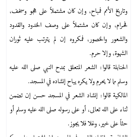
وتاريخ الأمم فمباح، وإن كان مشتملاً على هجو وسخف،
فحرام، وإن كان مشتملاً على وصف الخدود والقدود
والشعور والخصور، فمكروه إن لم يترتب عليه ثوران
الشهوة، وإلا حرم.
الحنابلة قالوا: الشعر المتعلق بمدح النبي صلى الله عليه
وسلم مما لا يحرم ولا يكره يباح إنشاده في المسجد.
المالكية قالوا: إنشاد الشعر في المسجد حسن إن تضمن
ثناء على الله تعالى، أو على رسوله صلى الله عليه وسلم أو
حثاً على خير، وغلا فلا يجوز.